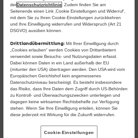
der
Datenschutzrichtlinie
. Zudem finden Sie am
Seitenende einen Link ‚Cookie Einstellungen und Widerruf‘,
mit dem Sie zu Ihren Cookie-Einstellungen zurückkehren
und Ihre Einwilligung widerrufen und Widerspruch (Art 21
DSGVO) ausüben können.
Drittlandübermittlung:
Mit Ihrer Einwilligung durch
Genuss im Glas - Der Cocktailkurs
„Cookies erlauben“ werden Cookies von Drittanbietern
verwendet sowie Besuchs- und Nutzungsdaten erfasst.
Donnerstag, 10. September • 17:00 Uhr
Dabei können Daten in ein Land außerhalb der EU
€ 6,99 Teilnahmegebühr
(mitunter den USA) übertragen werden. Den USA wird vom
Europäischen Gerichtshof kein angemessenes
Datenschutzniveau bescheinigt. Es besteht insbesondere
9
das Risiko, dass Ihre Daten dem Zugriff durch US-Behörden
Neusiedl am See
Okt
zu Kontroll- und Überwachungszwecken unterliegen und
dagegen keine wirksamen Rechtsbehelfe zur Verfügung
stehen. Wenn Sie Ihre Einwilligung erteilen, können Sie
diese jederzeit mit Wirkung für die Zukunft widerrufen.
Cookie-Einstellungen