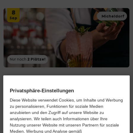
8
Micheldorf
Sep
2
Plätze!
Nur noch
Aperitivo Mix & Taste
Dienstag, 8. September • 17:00 Uhr
Privatsphäre-Einstellungen
€ 6,99 Teilnahmegebühr
Diese Website verwendet Cookies, um Inhalte und Werbung
zu personalisieren, Funktionen für soziale Medien
anzubieten und den Zugriff auf unsere Website zu
10
analysieren. Wir teilen auch Informationen über Ihre
Köflach
Sep
Nutzung unserer Website mit unseren Partnern für soziale
Medien, Werbung und Analyse gemäß