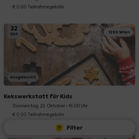
€ 0,00 Teilnahmegebühr
22
1200 Wien
Okt
Zeitraum
Ort
Kategorie
Wählen Sie einen Zeitraum:
Ausgebucht
Alle
Diese Woche
Diesen Monat
Kekswerkstatt für Kids
Donnerstag, 22. Oktober • 16:00 Uhr
Filter zurücksetzen
€ 0,00 Teilnahmegebühr
Filter
53
Events anzeigen
23