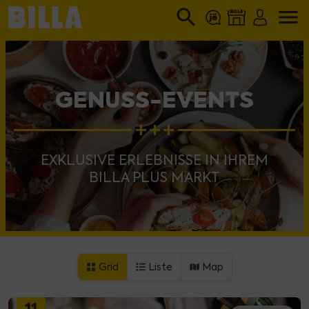
search
menu
GENUSS-EVENTS
EXKLUSIVE ERLEBNISSE IN IHREM
BILLA PLUS MARKT
Grid
Liste
Map
11