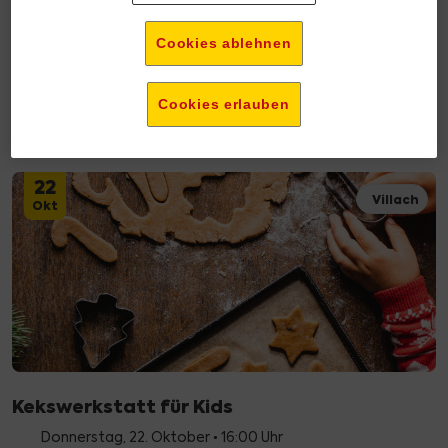
Cookies ablehnen
Schokolade erleben mit Lindt
Freitag, 9. Oktober • 18:00 Uhr
Cookies erlauben
€ 9,99 Teilnahmegebühr
22
Villach
Okt
Kekswerkstatt für Kids
Donnerstag, 22. Oktober • 16:00 Uhr